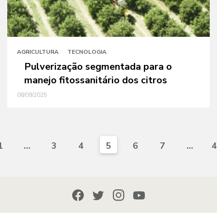
AGRICULTURA
TECNOLOGIA
Pulverização segmentada para o
manejo fitossanitário dos citros
08/09/2025
1
…
3
4
5
6
7
…
4