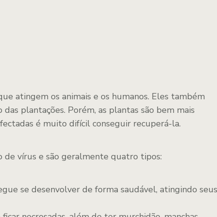
 que atingem os animais e os humanos. Eles também
 das plantações. Porém, as plantas são bem mais
ectadas é muito difícil conseguir recuperá-la.
o de vírus e são geralmente quatro tipos:
egue se desenvolver de forma saudável, atingindo seu
ficar necrosadas, além de ter murchidão, manchas