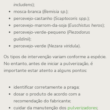
includens
);
mosca-branca (
Bemisia sp
.);
percevejo-castanho (
Scaptocoris spp.
);
percevejo-marrom-da-soja (
Euschistus heros
);
percevejo-verde-pequeno (
Piezodorus
guildinii
);
percevejo-verde (
Nezara viridula
).
Os tipos de intervenção variam conforme a espécie.
No entanto, antes de iniciar a pulverização, é
importante estar atento a alguns pontos:
identificar corretamente a praga;
dosar o produto de acordo com a
recomendação do fabricante;
cuidar da manutenção dos
pulverizadores
;