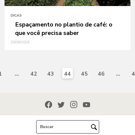
DICAS
Espaçamento no plantio de café: o
que você precisa saber
20/09/2018
1
…
42
43
44
45
46
…
4