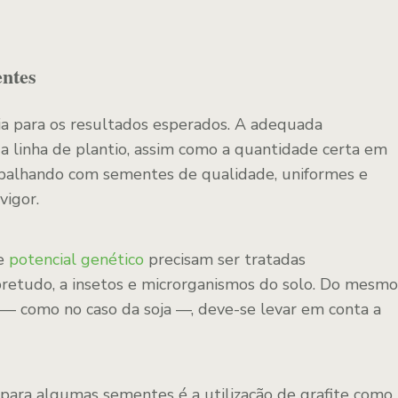
entes
a para os resultados esperados. A adequada
da linha de plantio, assim como a quantidade certa em
abalhando com sementes de qualidade, uniformes e
vigor.
de
potencial genético
precisam ser tratadas
bretudo, a insetos e microrganismos do solo. Do mesmo
r — como no caso da soja —, deve-se levar em conta a
para algumas sementes é a utilização de grafite como